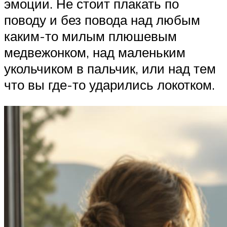
эмоции. Не стоит плакать по
поводу и без повода над любым
каким-то милым плюшевым
медвежонком, над маленьким
укольчиком в пальчик, или над тем
что вы где-то ударились локотком.