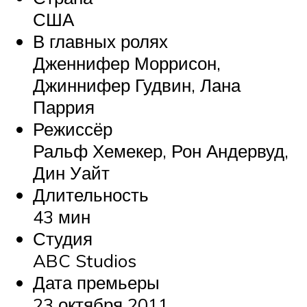
США
В главных ролях
Дженнифер Моррисон,
Джиннифер Гудвин, Лана
Паррия
Режиссёр
Ральф Хемекер, Рон Андервуд,
Дин Уайт
Длительность
43 мин
Студия
ABC Studios
Дата премьеры
23 октября 2011