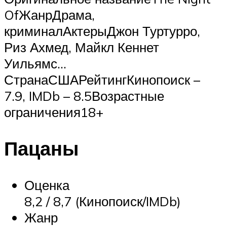
OfЖанрДрама,
криминалАктерыДжон Туртурро,
Риз Ахмед, Майкл Кеннет
Уильямс…
СтранаСШАРейтингКинопоиск –
7.9, IMDb – 8.5Возрастные
ограничения18+
Пацаны
Оценка
8,2 / 8,7 (Кинопоиск/IMDb)
Жанр