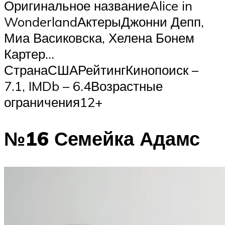
Оригинальное названиеAlice in
WonderlandАктерыДжонни Депп,
Миа Васиковска, Хелена Бонем
Картер…
СтранаСШАРейтингКинопоиск –
7.1, IMDb – 6.4Возрастные
ограничения12+
№16 Семейка Адамс