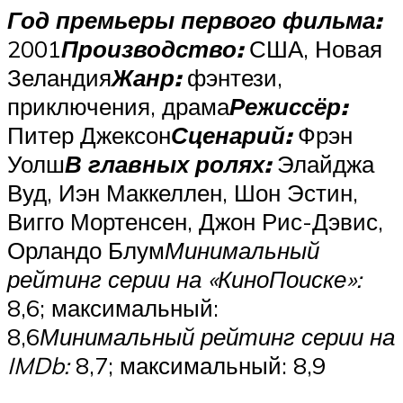
Год премьеры первого фильма:
2001
Производство:
США, Новая
Зеландия
Жанр:
фэнтези,
приключения, драма
Режиссёр:
Питер Джексон
Сценарий:
Фрэн
Уолш
В главных ролях:
Элайджа
Вуд, Иэн Маккеллен, Шон Эстин,
Вигго Мортенсен, Джон Рис-Дэвис,
Орландо Блум
Минимальный
рейтинг серии на «КиноПоиске»:
8,6; максимальный:
8,6
Минимальный рейтинг серии на
IMDb:
8,7; максимальный: 8,9