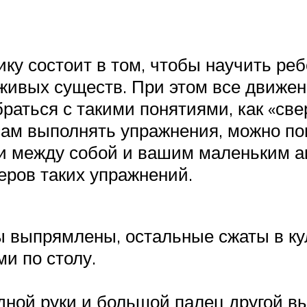
ику состоит в том, чтобы научить р
 живых существ. При этом все движе
ться с такими понятиями, как «сверх
 сам выполнять упражнения, можно п
и между собой и вашим маленьким ак
меров таких упражнений.
ы выпрямлены, остальные сжаты в кул
и по столу.
одной руки и большой палец другой 