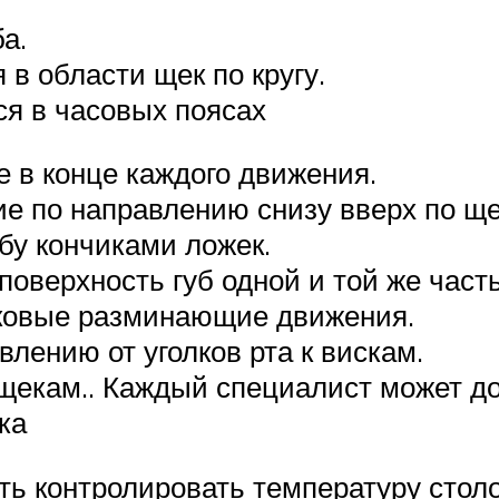
а.
в области щек по кругу.
я в часовых поясах
е в конце каждого движения.
е по направлению снизу вверх по ще
у кончиками ложек.
поверхность губ одной и той же част
ековые разминающие движения.
влению от уголков рта к вискам.
щекам.. Каждый специалист может д
ка
сть контролировать температуру стол