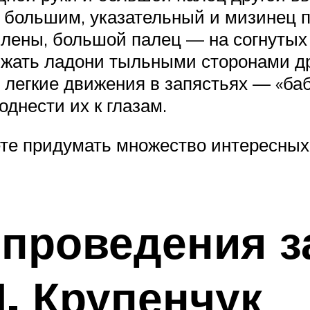
большим, указательный и мизинец по
лены, большой палец — на согнутых 
рижать ладони тыльными сторонами др
егкие движения в запястьях — «бабо
однести их к глазам.
ете придумать множество интересных
проведения з
И. Крупенчук