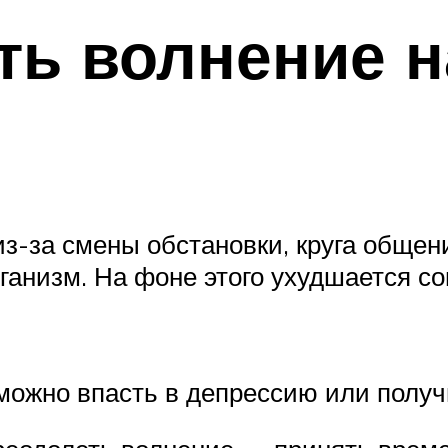
ть волнение н
з-за смены обстановки, круга общени
ганизм. На фоне этого ухудшается со
 можно впасть в депрессию или полу