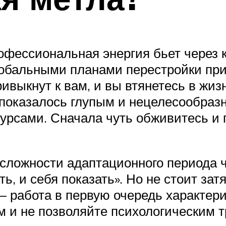
фессиональная энергия бьет через кр
глобальными планами перестройки пр
ивыкнут к вам, и вы втянетесь в жизн
м показалось глупым и нецелесообра
рсами. Сначала чуть обживитесь и п
ложности адаптационного периода ч
ь, и себя показать». Но не стоит зат
 работа в первую очередь характери
 и не позволяйте психологическим т