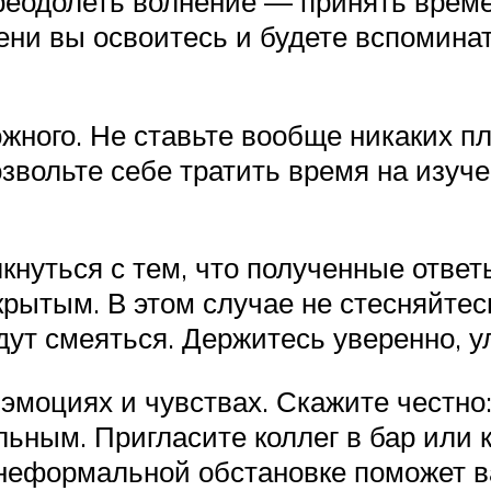
преодолеть волнение — принять врем
ени вы освоитесь и будете вспоминат
жного. Не ставьте вообще никаких п
озвольте себе тратить время на изуч
лкнуться с тем, что полученные отве
крытым. В этом случае не стесняйтес
дут смеяться. Держитесь уверенно, 
 эмоциях и чувствах. Скажите честно
ьным. Пригласите коллег в бар или к
неформальной обстановке поможет ва