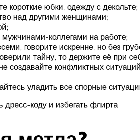
те короткие юбки, одежду с декольте;
тво над другими женщинами;
ой;
 мужчинами-коллегами на работе;
семи, говорите искренне, но без груб
оверили тайну, то держите её при се
не создавайте конфликтных ситуаци
айтесь уладить все спорные ситуаци
 дресс-коду и избегать флирта
ая метла?