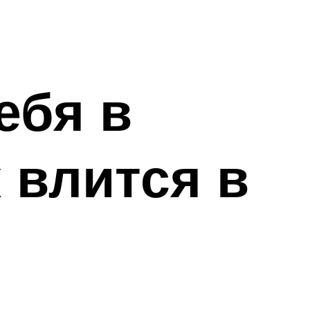
ебя в
 влится в