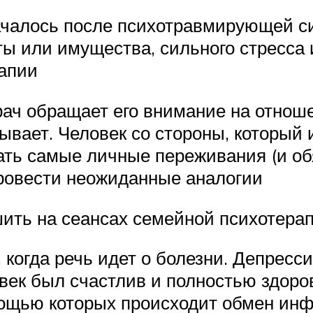
ачалось после психотравмирующей с
ты или имущества, сильного стресса
апии
рач обращает его внимание на отнош
тывает. Человек со стороны, который
ть самые личные переживания (и обя
провести неожиданные аналогии
ть на сеансах семейной психотерап
когда речь идет о болезни. Депресс
век был счастлив и полностью здоров
ощью которых происходит обмен инф