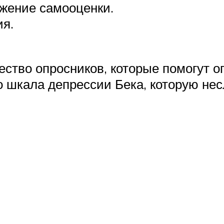
ижение самооценки.
я.
ство опросников, которые помогут оп
о шкала депрессии Бека, которую не