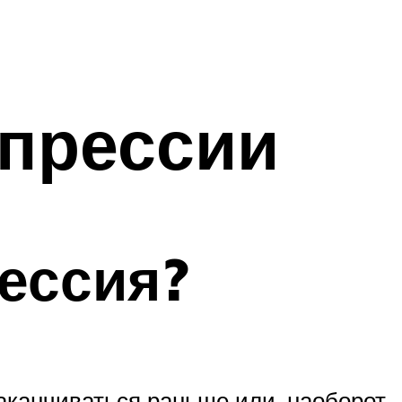
епрессии
рессия?
аканчиваться раньше или, наоборот,