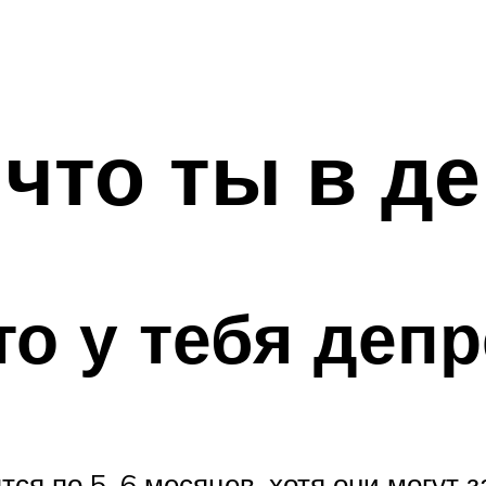
 что ты в д
то у тебя деп
ся по 5–6 месяцев, хотя они могут з