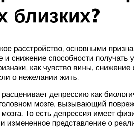
х близких?
ое расстройство, основными призна
 и снижение способности получать уд
изнаки, как чувство вины, снижение
сли о нежелании жить.
а расценивает депрессию как биолог
 головном мозге, вызывающий повреж
озга. То есть депрессия имеет физи
ли измененное представление о реал