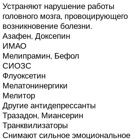
Устраняют нарушение работы
головного мозга, провоцирующего
возникновение болезни.
Азафен, Доксепин
ИМАО
Мелипрамин, Бефол
СИОЗС
Флуоксетин
Мелатонинергики
Мелитор
Другие антидепрессанты
Тразадон, Миансерин
Транквилизаторы
Снимают сильное эмоциональное