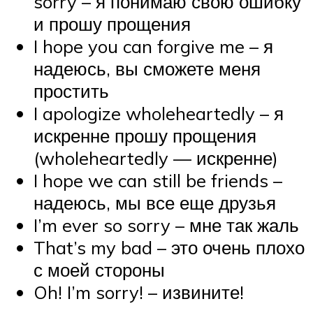
sorry – я понимаю свою ошибку
и прошу прощения
I hope you can forgive me – я
надеюсь, вы сможете меня
простить
I apologize wholeheartedly – я
искренне прошу прощения
(wholeheartedly — искренне)
I hope we can still be friends –
надеюсь, мы все еще друзья
I’m ever so sorry – мне так жаль
That’s my bad – это очень плохо
с моей стороны
Oh! I’m sorry! – извините!