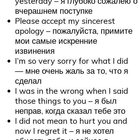
yesterday – я глубоко сожалею о
вчерашнем поступке
Please accept my sincerest
apology – пожалуйста, примите
мои самые искренние
извинения
I’m so very sorry for what I did
— мне очень жаль за то, что я
сделал
I was in the wrong when I said
those things to you – я был
неправ, когда сказал тебе это
I did not mean to hurt you and
now I regret it – я не хотел