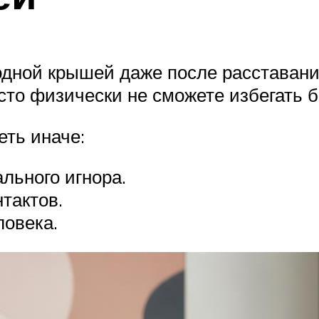
одной крышей даже после расставания
сто физически не сможете избегать 
еть иначе:
ального игнора.
тактов.
ловека.