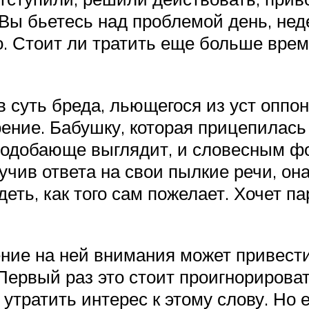
 Вы бьетесь над проблемой день, нед
го. Стоит ли тратить еще больше вре
в суть бреда, льющегося из уст оппо
оение. Бабушку, которая прицепилас
еподобающе выглядит, и словесным фо
учив ответа на свои пылкие речи, он
ть, как того сам пожелает. Хочет па
ние на ней внимания может привести
Первый раз это стоит проигнорироват
 утратить интерес к этому слову. Но 