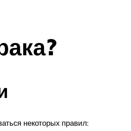
рака?
и
ваться некоторых правил: