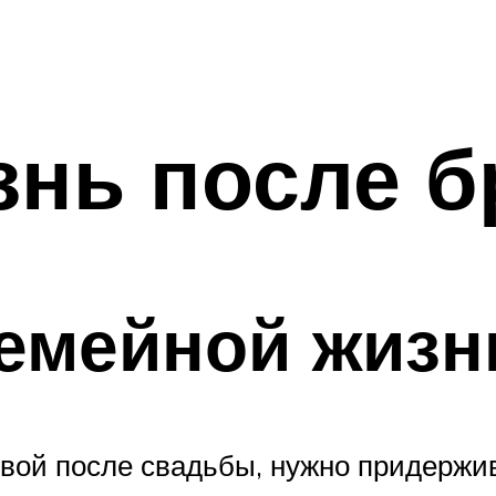
знь после б
емейной жизн
ивой после свадьбы, нужно придержи