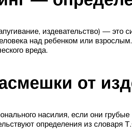
 запугивание, издевательство) — это
человека над ребенком или взрослым
еского вреда.
насмешки от из
нального насилия, если они грубые 
тельствуют определения из словаря Т