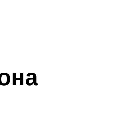
 она
е