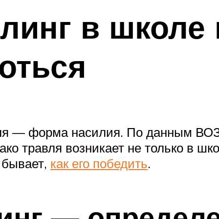
линг в школе 
роться
вля — форма насилия. По данным ВО
ко травля возникает не только в школ
м бывает,
как его победить
.
линг — определ