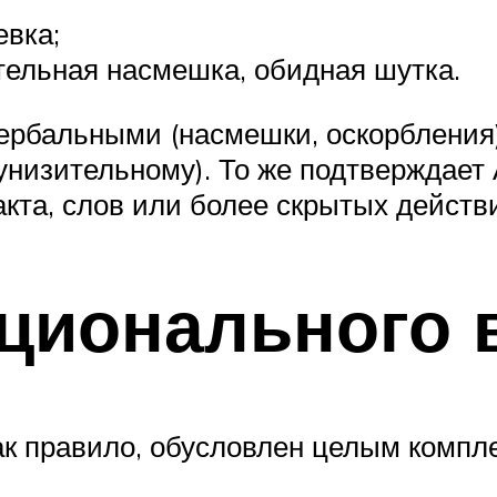
евка;
тельная насмешка, обидная шутка.
ербальными (насмешки, оскорбления)
унизительному). То же подтверждает 
кта, слов или более скрытых действи
ционального 
ак правило, обусловлен целым компл