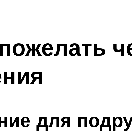
пожелать ч
ения
ние для подру