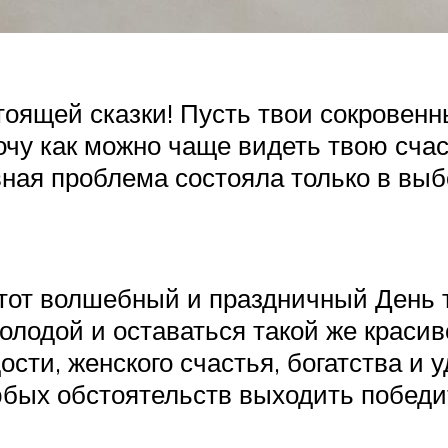
оящей сказки! Пусть твои сокровенн
 Хочу как можно чаще видеть твою сч
вная проблема состояла только в вы
тот волшебный и праздничный День т
олодой и оставаться такой же красиво
сти, женского счастья, богатства и 
юбых обстоятельств выходить победи