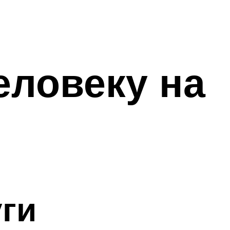
еловеку на
ги