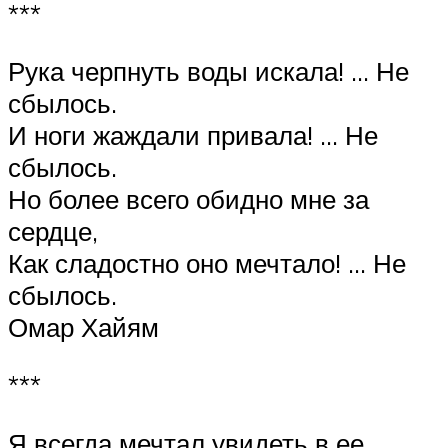
***
Рука черпнуть воды искала! … Не
сбылось.
И ноги жаждали привала! … Не
сбылось.
Но более всего обидно мне за
сердце,
Как сладостно оно мечтало! … Не
сбылось.
Омар Хайям
***
Я всегда мечтал увидеть в ее