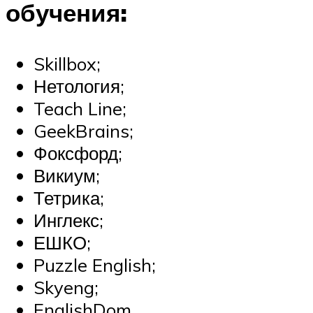
обучения:
Skillbox;
Нетология;
Teach Line;
GeekBrains;
Фоксфорд;
Викиум;
Тетрика;
Инглекс;
ЕШКО;
Puzzle English;
Skyeng;
EnglishDom.