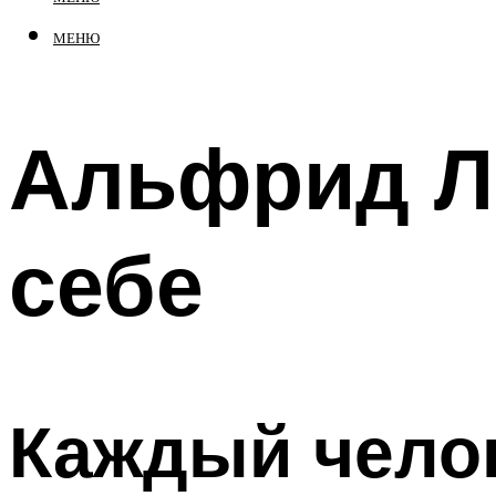
МЕНЮ
Альфрид Лэ
себе
Каждый челов