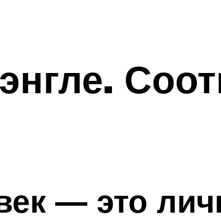
нгле. Соот
ек — это лич