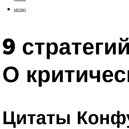
МЕНЮ
9 стратеги
О критиче
Цитаты Конф