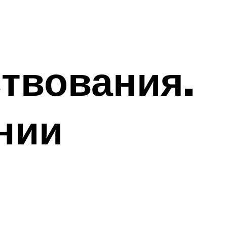
ствования.
нии