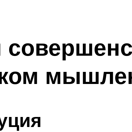
й совершен
ском мышле
уция