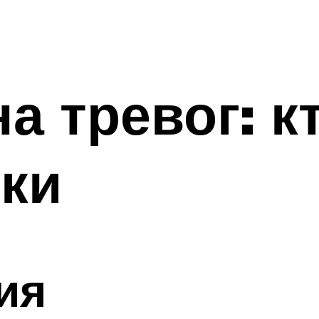
а тревог: к
ки
ия