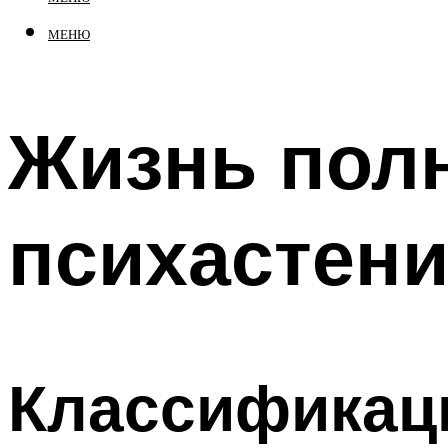
МЕНЮ
Жизнь полн
психастени
Классификац