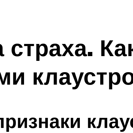
 страха. Ка
ми клаустр
признаки кла