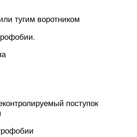
или тугим воротником
трофобии.
па
еконтролируемый поступок
и
трофобии