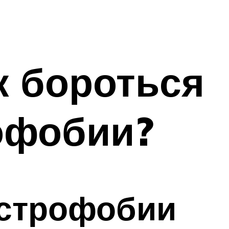
к бороться
офобии?
устрофобии