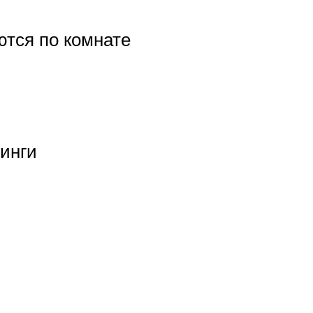
тся по комнате
тинги