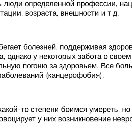
 люди определенной профессии, наци
ации, возраста, внешности и т.д.
егает болезней, поддерживая здоро
, однако у некоторых забота о свое
льную погоню за здоровьем. Все бо
заболеваний (канцерофобия).
в какой-то степени боимся умереть, 
ровоцирует у них возникновение невр