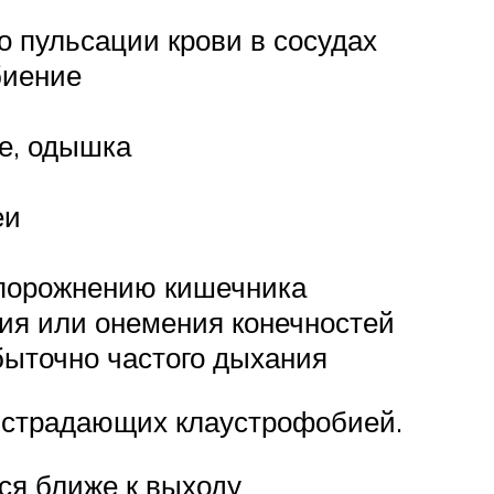
о пульсации крови в сосудах
биение
е, одышка
еи
опорожнению кишечника
ия или онемения конечностей
збыточно частого дыхания
 страдающих клаустрофобией.
ся ближе к выходу