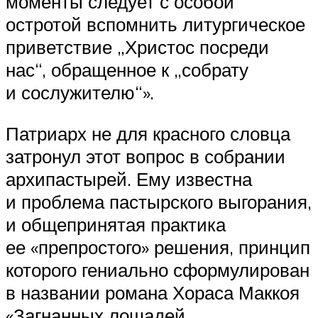
моменты следует с особой
остротой вспомнить литургическое
приветствие „Христос посреди
нас“, обращенное к „собрату
и сослужителю“».
Патриарх не для красного словца
затронул этот вопрос в собрании
архипастырей. Ему известна
и проблема пастырского выгорания,
и общепринятая практика
ее «препростого» решения, принцип
которого гениально сформулирован
в названии романа Хораса Маккоя
«Загнанных лошадей