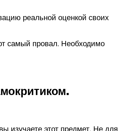
ивацию реальной оценкой своих
тот самый провал. Необходимо
амокритиком.
ы изучаете этот предмет. Не для