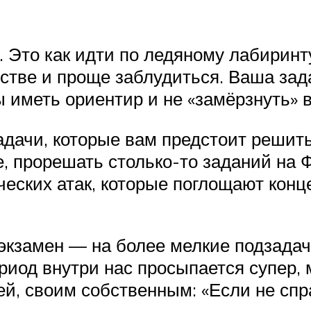
то как идти по ледяному лабиринту
тве и проще заблудиться. Ваша зада
ы иметь ориентир и не «замёрзнуть» 
дачи, которые вам предстоит решить.
е, прорешать столько-то заданий на 
ческих атак, которые поглощают кон
экзамен — на более мелкие подзадачи
иод внутри нас просыпается супер, м
ей, своим собственным: «Если не спр