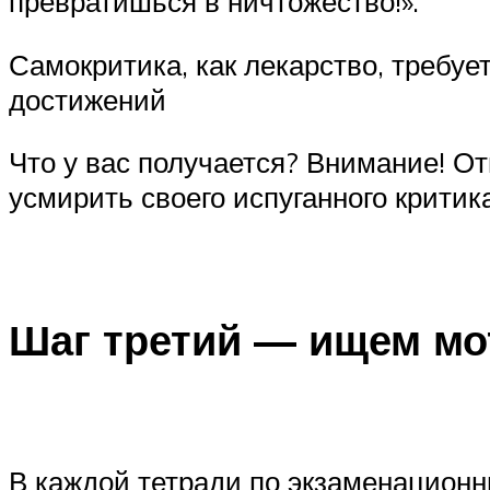
превратишься в ничтожество!».
Самокритика, как лекарство, требу
достижений
Что у вас получается? Внимание! О
усмирить своего испуганного критик
Шаг третий — ищем мо
В каждой тетради по экзаменационн