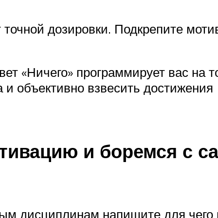
ет точной дозировки. Подкрепите мот
твет «Ничего» программирует вас на 
а и объективно взвесить достижения
тивацию и боремся с с
ым дисциплинам напишите для чего в