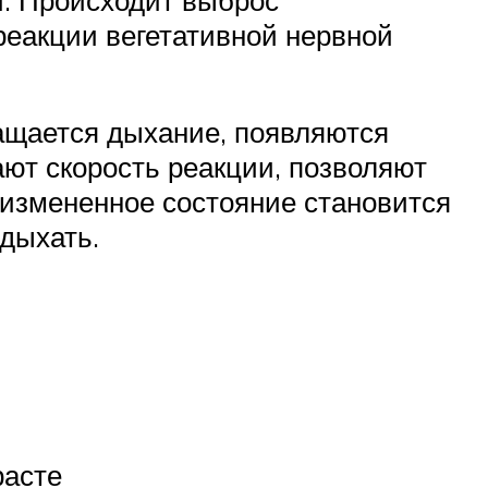
реакции вегетативной нервной
ащается дыхание, появляются
ают скорость реакции, позволяют
оизмененное состояние становится
дыхать.
расте