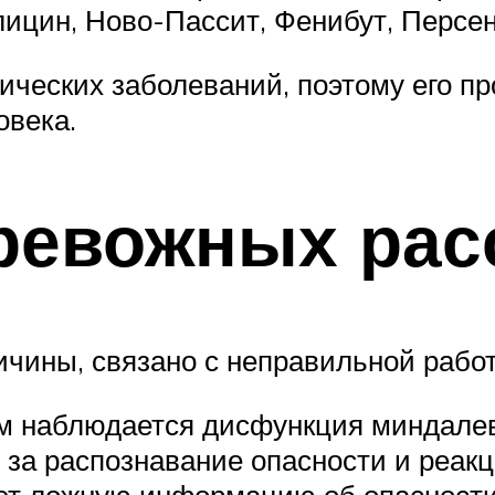
лицин, Ново-Пассит, Фенибут, Персен
ческих заболеваний, поэтому его пр
овека.
ревожных рас
ричины, связано с неправильной рабо
м наблюдается дисфункция миндалев
 за распознавание опасности и реакц
ет ложную информацию об опасности