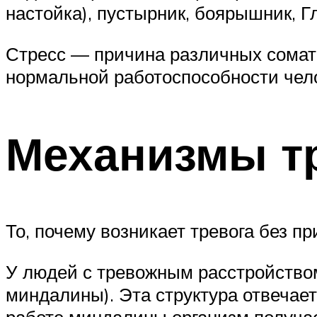
настойка), пустырник, боярышник, Г
Стресс — причина различных сомати
нормальной работоспособности чел
Механизмы т
То, почему возникает тревога без п
У людей с тревожным расстройство
миндалины). Эта структура отвечает
работе миндалины организм получа