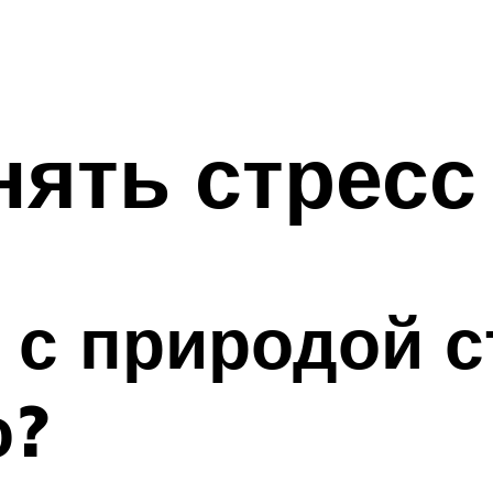
ять стресс
 с природой с
о?