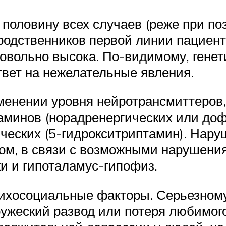
 половину всех случаев (реже при по
родственников первой линии пациент
вольно высока. По-видимому, генет
твет на нежелательные явления.
зменении уровня нейротрансмиттеров
аминов (норадренергических или доф
ических (5-гидрокситриптамин). Нар
ном, в связи с возможными нарушени
и и гипоталамус-гипофиз.
сихосоциальные факторы. Серьезном
ружеский развод или потеря любимого