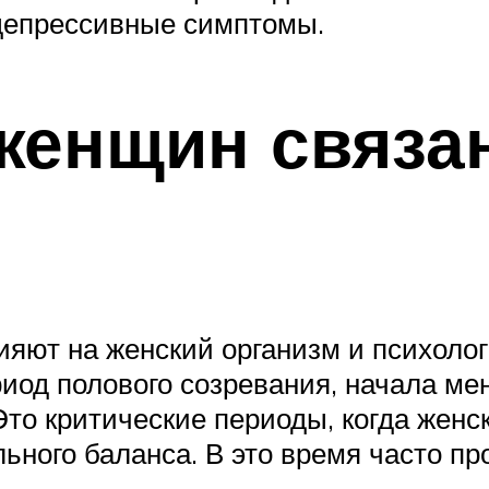
депрессивные симптомы.
женщин связа
ияют на женский организм и психоло
иод полового созревания, начала мен
Это критические периоды, когда женс
ного баланса. В это время часто пр