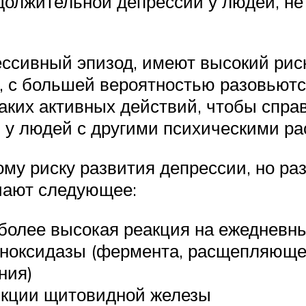
должительной депрессии у людей, не
ссивный эпизод, имеют высокий рис
ге, с большей вероятностью разовьют
аких активных действий, чтобы спра
 у людей с другими психическими ра
 риску развития депрессии, но раз
чают следующее:
более высокая реакция на ежедневн
ноксидазы (фермента, расщепляющег
ния)
кции щитовидной железы