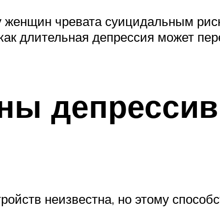
у женщин чревата суицидальным риск
 как длительная депрессия может пер
ны депресси
ройств неизвестна, но этому способ