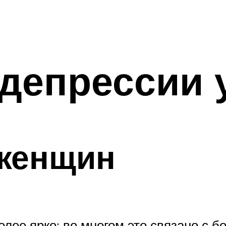
депрессии 
 женщин
лее ярко: во многом это связано с 