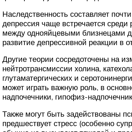
Наследственность составляет почти
депрессия чаще встречается среди 
между однояйцевыми близнецами до
развитие депрессивной реакции в о
Другие теории сосредоточены на и
нейтротрансмиссии холина, катехол
глутаматергических и серотонинерг
может играть важную роль, в основ
надпочечники, гипофиз-надпочечник
Также могут быть задействованы п
предшествует стресс (особенно суп