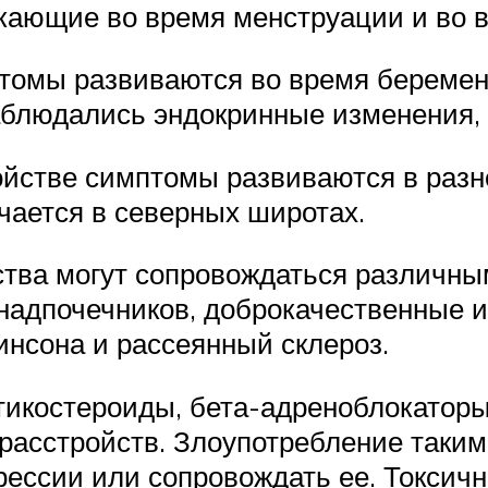
кающие во время менструации и во 
томы развиваются во время беременн
аблюдались эндокринные изменения, 
йстве симптомы развиваются в разно
чается в северных широтах.
тва могут сопровождаться различны
адпочечников, доброкачественные и
инсона и рассеянный склероз.
тикостероиды, бета-адреноблокаторы
расстройств. Злоупотребление такими
ессии или сопровождать ее. Токсичн