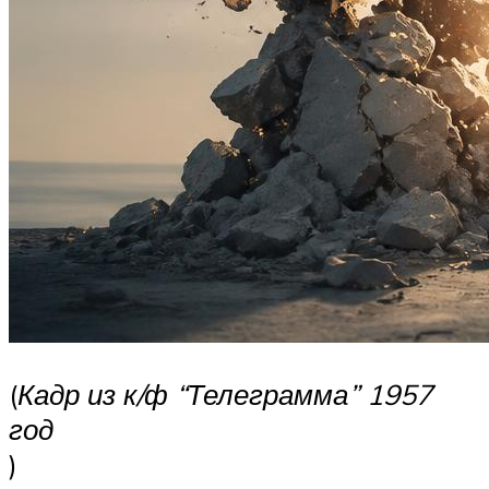
(
Кадр из к/ф “Телеграмма” 1957
год
)