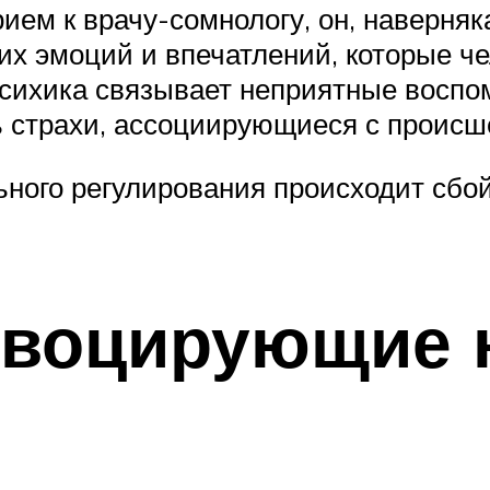
ем к врачу-сомнологу, он, наверняка
х эмоций и впечатлений, которые ч
 психика связывает неприятные восп
ть страхи, ассоциирующиеся с проис
ьного регулирования происходит сбой
овоцирующие 