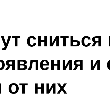
ут сниться
оявления и
 от них