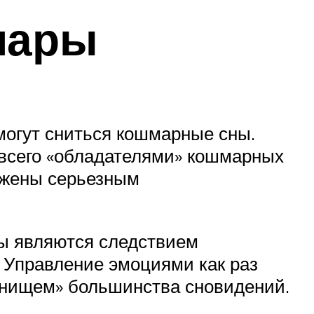
мары
могут сниться кошмарные сны.
 всего «обладателями» кошмарных
ержены серьезным
ы являются следствием
. Управление эмоциями как раз
танищем» большинства сновидений.