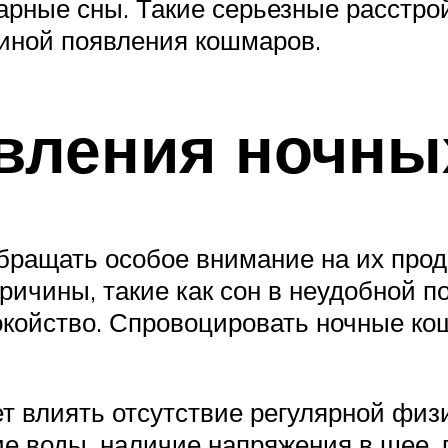
рные сны. Такие серьезные расстрой
чиной появления кошмаров.
вления ночны
бращать особое внимание на их прод
ичины, такие как сон в неудобной по
покойство. Спровоцировать ночные к
 влиять отсутствие регулярной физи
ие воды, наличие напряжения в шее, 