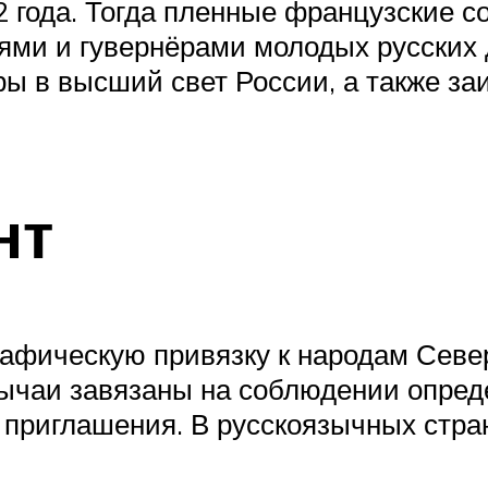
 года. Тогда пленные французские с
ями и гувернёрами молодых русских 
ы в высший свет России, а также за
нт
рафическую привязку к народам Севе
бычаи завязаны на соблюдении опред
з приглашения. В русскоязычных стра