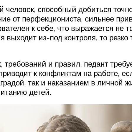
й человек, способный добиться точн
чие от перфекциониста, сильнее при
ателен к себе, что выражается не тол
 выходит из-под контроля, то резко 
, требований и правил, педант требу
риводит к конфликтам на работе, ес
наградой, так и наказанием в личной
питанию детей.