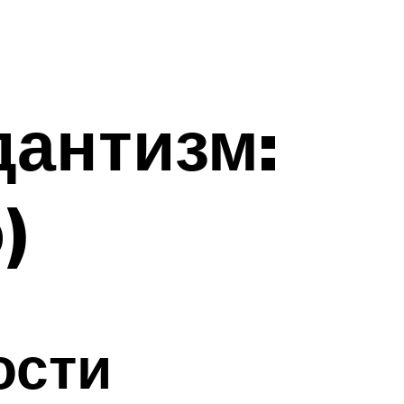
дантизм:
)
ости