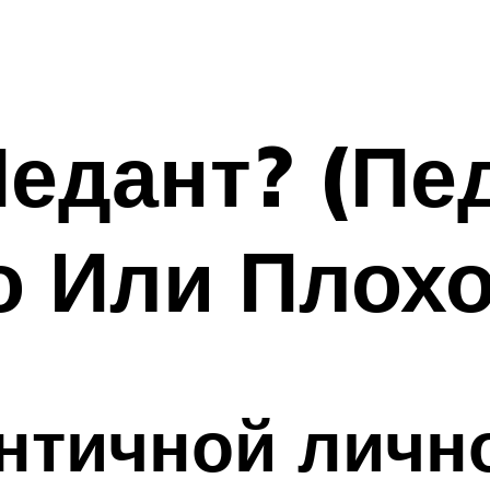
Педант? (Пе
 Или Плохо
нтичной личн