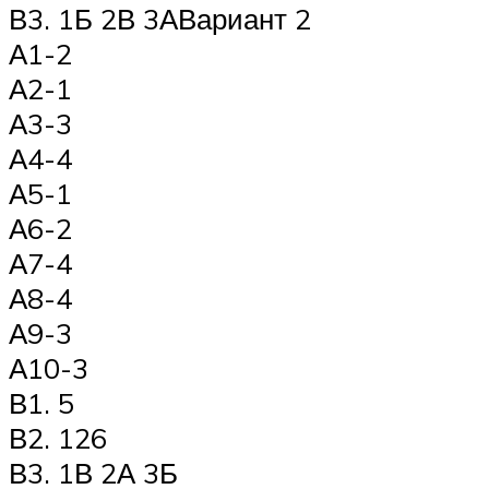
В3. 1Б 2В 3АВариант 2
А1-2
А2-1
А3-3
А4-4
А5-1
А6-2
А7-4
А8-4
А9-3
А10-3
В1. 5
В2. 126
В3. 1В 2А 3Б