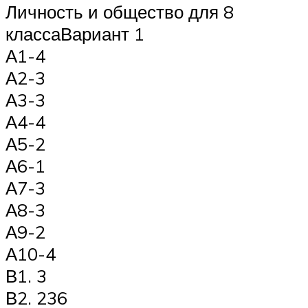
Личность и общество для 8
классаВариант 1
А1-4
А2-3
А3-3
А4-4
А5-2
А6-1
А7-3
А8-3
А9-2
А10-4
В1. 3
В2. 236