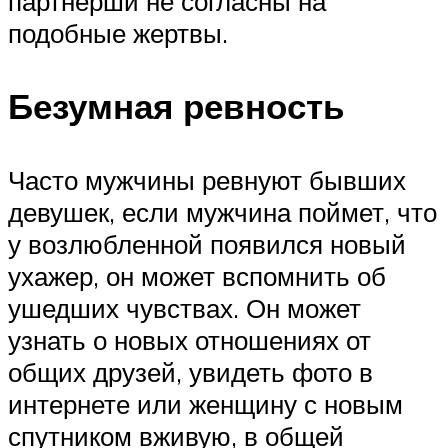
партнерши не согласны на
подобные жертвы.
Безумная ревность
Часто мужчины ревнуют бывших
девушек, если мужчина поймет, что
у возлюбленной появился новый
ухажер, он может вспомнить об
ушедших чувствах. Он может
узнать о новых отношениях от
общих друзей, увидеть фото в
интернете или женщину с новым
спутником вживую, в общей