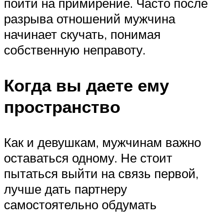
пойти на примирение. Часто после
разрыва отношений мужчина
начинает скучать, понимая
собственную неправоту.
Когда вы даете ему
пространство
Как и девушкам, мужчинам важно
оставаться одному. Не стоит
пытаться выйти на связь первой,
лучше дать партнеру
самостоятельно обдумать