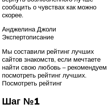
сообщить о чувствах как можно
скорее.
Анджелина Джоли
Экспертописание
Мы составили рейтинг лучших
сайтов знакомств, если мечтаете
найти свою любовь – рекомендуем
посмотреть рейтинг лучших.
Посмотреть рейтинг
Шаг №1