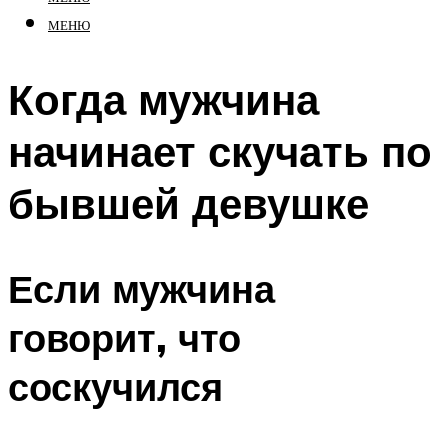
МЕНЮ
Когда мужчина
начинает скучать по
бывшей девушке
Если мужчина
говорит, что
соскучился