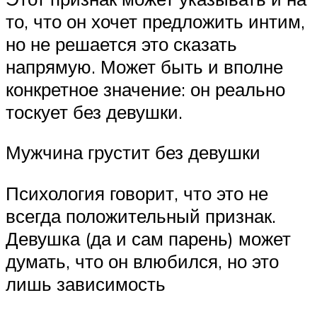
то, что он хочет предложить интим,
но не решается это сказать
напрямую. Может быть и вполне
конкретное значение: он реально
тоскует без девушки.
Мужчина грустит без девушки
Психология говорит, что это не
всегда положительный признак.
Девушка (да и сам парень) может
думать, что он влюбился, но это
лишь зависимость