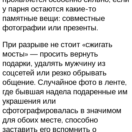
у парня остаются какие-то
памятные вещи: совместные
фотографии или презенты.
При разрыве не стоит «сжигать
мосты» — просить вернуть
подарки, удалять мужчину из
соцсетей или резко обрывать
общение. Случайное фото в ленте,
где бывшая надела подаренные им
украшения или
сфотографировалась в значимом
для обоих месте, способно
заставить его вспомнить о