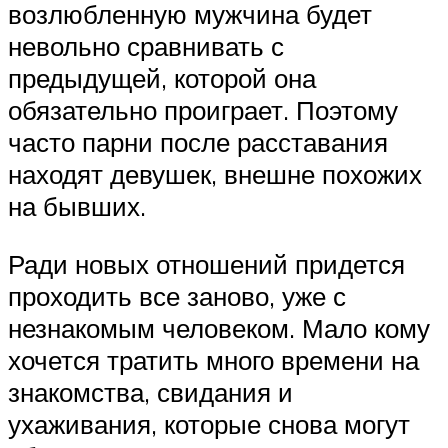
возлюбленную мужчина будет
невольно сравнивать с
предыдущей, которой она
обязательно проиграет. Поэтому
часто парни после расставания
находят девушек, внешне похожих
на бывших.
Ради новых отношений придется
проходить все заново, уже с
незнакомым человеком. Мало кому
хочется тратить много времени на
знакомства, свидания и
ухаживания, которые снова могут