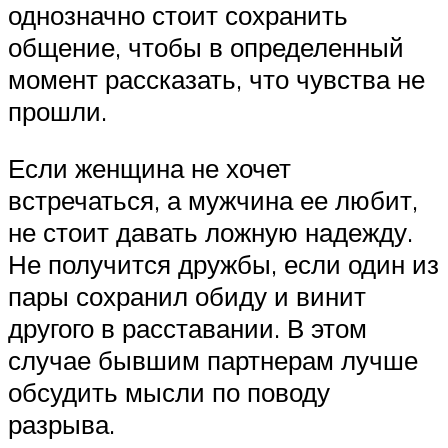
однозначно стоит сохранить
общение, чтобы в определенный
момент рассказать, что чувства не
прошли.
Если женщина не хочет
встречаться, а мужчина ее любит,
не стоит давать ложную надежду.
Не получится дружбы, если один из
пары сохранил обиду и винит
другого в расставании. В этом
случае бывшим партнерам лучше
обсудить мысли по поводу
разрыва.