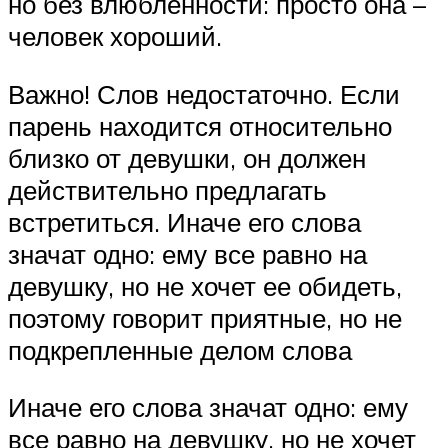
но без влюбленности: просто она –
человек хороший.
Важно! Слов недостаточно. Если
парень находится относительно
близко от девушки, он должен
действительно предлагать
встретиться. Иначе его слова
значат одно: ему все равно на
девушку, но не хочет ее обидеть,
поэтому говорит приятные, но не
подкрепленные делом слова
Иначе его слова значат одно: ему
все равно на девушку, но не хочет