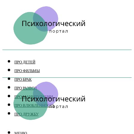
ПРО ДЕТЕЙ
ПРО ФИЛЬМЫ
ПРО БРАК
ПРО РАЗВОД
ПРО МАНИПУЛЯЦИИ
ПРО ВЛЮБЛЕННОСТЬ
ПРО ДРУЖБУ
МЕНЮ