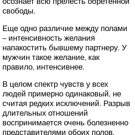
осознает всю прелесть обретенной
свободы.
Еще одно различие между полами
– интенсивность желания
напакостить бывшему партнеру. У
мужчин такое желание, как
правило, интенсивнее.
В целом спектр чувств у всех
людей примерно одинаковый, не
считая редких исключений. Разрыв
длительных отношений
воспринимается очень болезненно
представителями обоих полов.