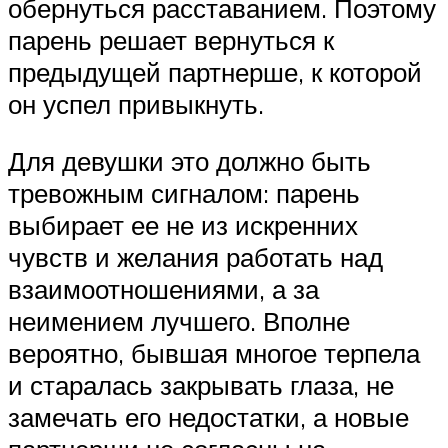
обернуться расставанием. Поэтому
парень решает вернуться к
предыдущей партнерше, к которой
он успел привыкнуть.
Для девушки это должно быть
тревожным сигналом: парень
выбирает ее не из искренних
чувств и желания работать над
взаимоотношениями, а за
неимением лучшего. Вполне
вероятно, бывшая многое терпела
и старалась закрывать глаза, не
замечать его недостатки, а новые