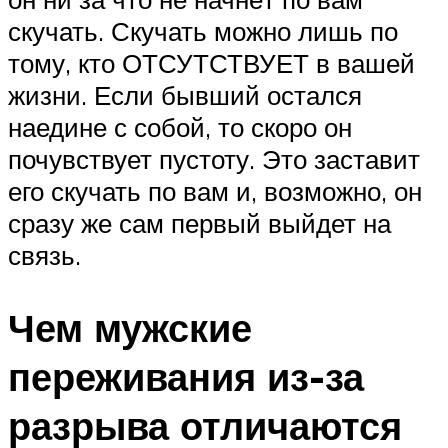
скучать. Скучать можно лишь по
тому, кто ОТСУТСТВУЕТ в вашей
жизни. Если бывший остался
наедине с собой, то скоро он
почувствует пустоту. Это заставит
его скучать по вам и, возможно, он
сразу же сам первый выйдет на
связь.
Чем мужские
переживания из-за
разрыва отличаются