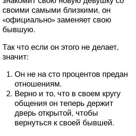
знакомит свою новую девушку со
своими самыми близкими, он
«официально» заменяет свою
бывшую.
Так что если он этого не делает,
значит:
Он не на сто процентов предан
отношениям.
Верно и то, что в своем кругу
общения он теперь держит
дверь открытой, чтобы
вернуться к своей бывшей.