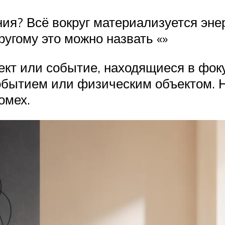
ия? Всё вокруг материализуется эне
ругому это можно назвать «»
кт или событие, находящиеся в фоку
бытием или физическим объектом. Но 
омех.