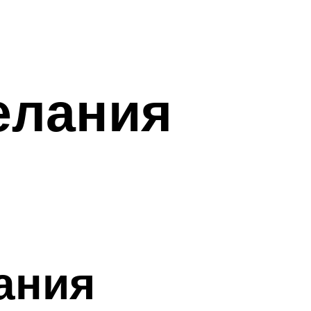
елания
ания