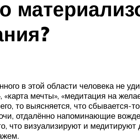
но материализ
ания?
нного в этой области человека не у
, «карта мечты», «медитация на желае
сего, то выясняется, что сбывается-т
чи, отдалённо напоминающие вождел
то, что визуализируют и медитируют 
ажем.