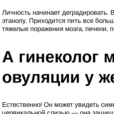
Личность начинает деградировать. 
этанолу. Приходится пить все боль
тяжелые поражения мозга, печени, по
А гинеколог 
овуляции у 
Естественно! Он может увидеть сим
цервикальной слизью — она защища