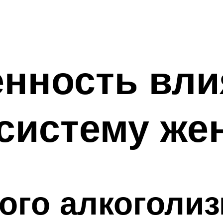
нность вли
систему же
ого алкоголи