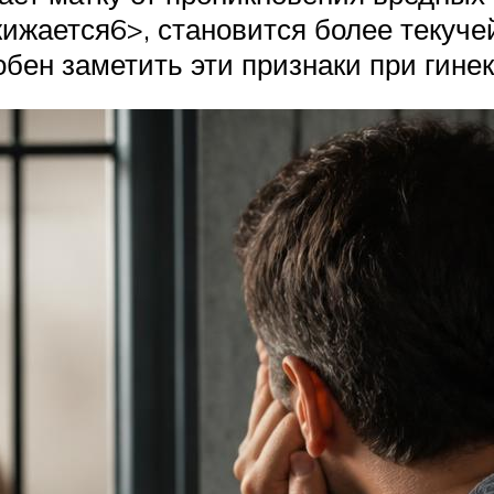
жижается6>, становится более текуче
обен заметить эти признаки при гине