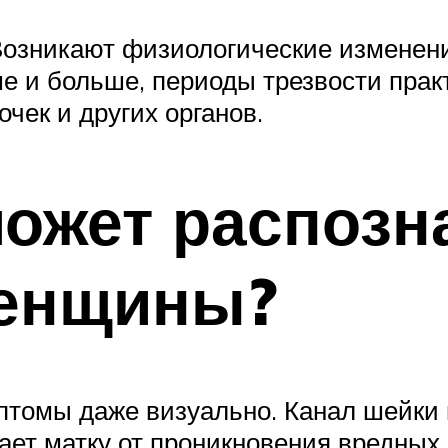
Возникают физиологические изменени
ше и больше, периоды трезвости прак
чек и других органов.
может распозн
женщины?
птомы даже визуально. Канал шейки 
ет матку от проникновения вредных 