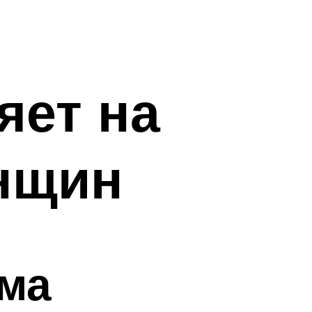
яет на
нщин
зма