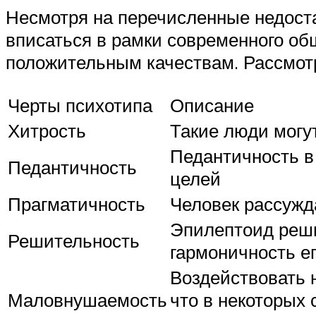
Несмотря на перечисленные недоста
вписаться в рамки современного об
положительным качествам. Рассмот
Черты психотипа
Описание
Хитрость
Такие люди могу
Педантичность в
Педантичность
целей
Прагматичность
Человек рассужда
Эпилептоид реши
Решительность
гармоничность е
Воздействовать 
Маловнушаемость
что в некоторых 