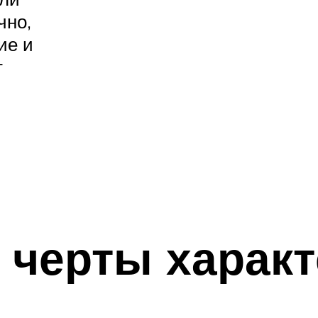
чно,
ие и
т
 черты характ