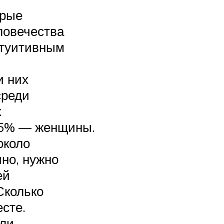
орые
ловечества
нтуитивным
и них
среди
х
25% — женщины.
около
но, нужно
ей
Сколько
сте.
 ли