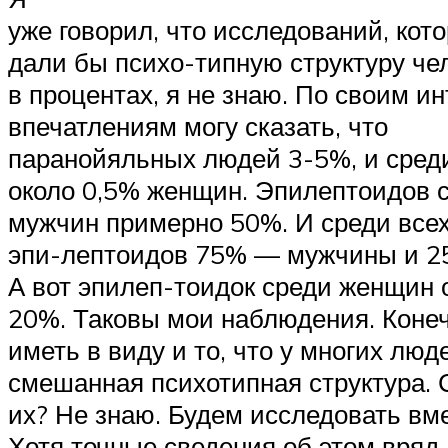
уже говорил, что исследований, кот
дали бы психо-типную структуру че
в процентах, я не знаю. По своим и
впечатлениям могу сказать, что
паранойяльных людей 3-5%, и сред
около 0,5% женщин. Эпилептоидов 
мужчин примерно 50%. И среди все
эпи-лептоидов 75% — мужчины и 
А вот эпилеп-тоидок среди женщин 
20%. Таковы мои наблюдения. Конеч
иметь в виду и то, что у многих люд
смешанная психотипная структура. 
их? Не знаю. Будем исследовать вме
Хотя точные сведения об этом вряд