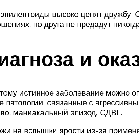
е эпилептоиды высоко ценят дружбу. 
шениях, но друга не предадут никогд
иагноза и ок
тому истинное заболевание можно опр
е патологии, связанные с агрессивн
тво, маниакальный эпизод, СДВГ.
жи на вспышки ярости из-за примене