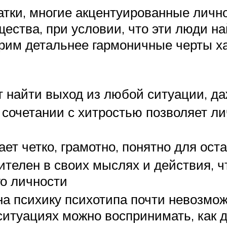
тки, многие акцентуированные личн
щества, при условии, что эти люди 
рим детальнее гармоничные черты ха
т найти выход из любой ситуации, д
 сочетании с хитростью позволяет л
ет четко, грамотно, понятно для ост
телен в своих мыслях и действия, чт
го личности
на психику психотипа почти невозмо
ситуациях можно воспринимать, как до