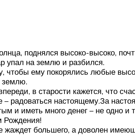
олнца, поднялся высоко-высоко, почти
р упал на землю и разбился.
, чтобы ему покорялись любые высот
а землю.
впереди, в старости кажется, что счас
 – радоваться настоящему.За настоя
ым и иметь много денег – не одно и т
м Рождения!
о не жаждет большего, а доволен име