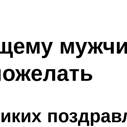
щему мужчи
пожелать
иких поздрав