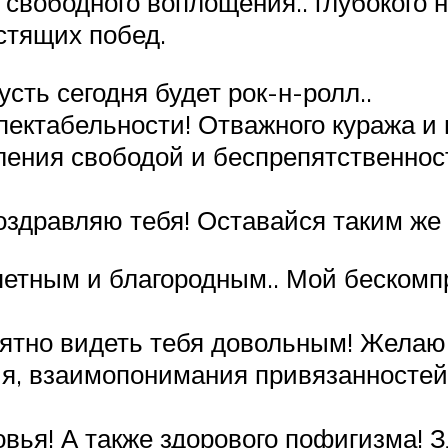
 свободного воплощения.. глубокого н
естящих побед.
сть сегодня будет рок-н-ролл..
пектабельности! Отважного куража и
вления свободой и беспрепятственнос
оздравляю тебя! Оставайся таким же
етным и благородным.. Мой бескомп
иятно видеть тебя довольным! Желаю 
ия, взаимопонимания привязанностей 
вья! А также здорового пофигизма! З