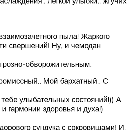
аслаждения.. легкой улыбки.. жгучих
 взаимозачетного пыла! Жаркого
ти свершений! Ну, и чемодан
 грозно-обворожительным.
ромиссный.. Мой бархатный.. С
тебе улыбательных состояний!)) А
и гармонии здоровья и духа!)
дорового сундука с сокровищами! И,