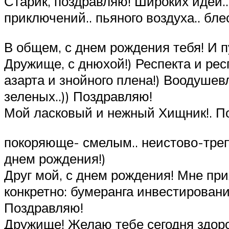
Старик, поздравляю! Широких идей..
приключений.. пьяного воздуха.. бл
В общем, с днем рождения тебя! И пу
Дружище, с днюхой!) Респекта и рес
азарта и знойного плена!) Воодуше
зеленых..)) Поздравляю!
Мой ласковый и нежный Хищник!. П
покоряюще- смелым.. неистово-треп
днем рождения!)
Друг мой, с днем рождения! Мне пр
конкретно: бумеранга инвестирован
Поздравляю!
Дружище! Желаю тебе сегодня здоро