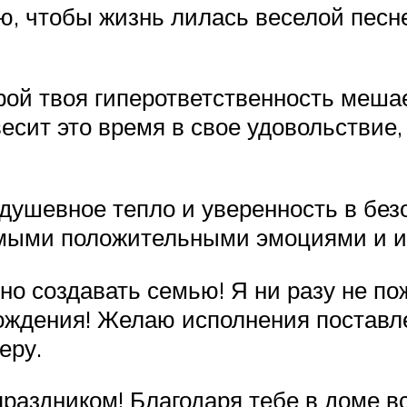
ю, чтобы жизнь лилась веселой песн
ой твоя гиперответственность меша
весит это время в свое удовольствие
 душевное тепло и уверенность в без
мыми положительными эмоциями и и
шно создавать семью! Я ни разу не 
ождения! Желаю исполнения поставл
еру.
раздником! Благодаря тебе в доме в