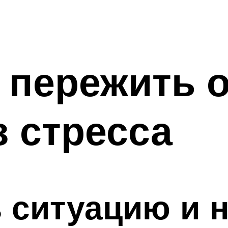
 пережить 
з стресса
ь ситуацию и 